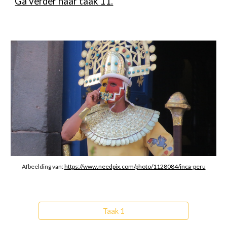
Ga verder naar taak 11.
Afbeelding van: 
https://www.needpix.com/photo/1128084/inca-peru
Taak 1