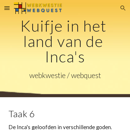
Skip to main content
Skip to navigation
Kuifje in het 
land van de 
Inca's
webkwestie / webquest
Taak 6
De Inca's geloofden in verschillende goden. 