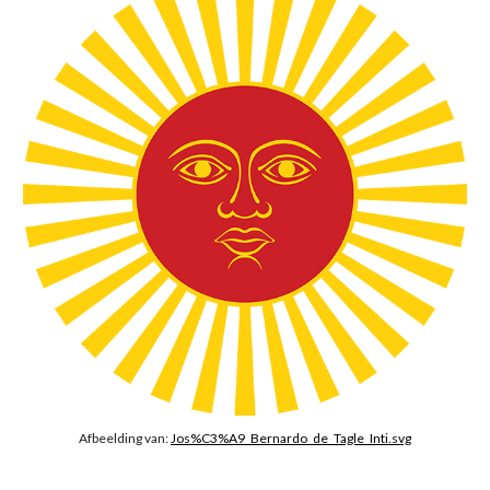
Afbeelding van: 
Jos%C3%A9_Bernardo_de_Tagle_Inti.svg